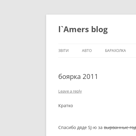
Skip
to
content
l`Amers blog
ЗВІТИ
АВТО
БАРАХОЛКА
ЗВІТИ_2021
боярка 2011
ЗВІТИ_2020
ЗВІТИ_2019
Leave a reply
ЗВІТИ_2018
Кратко
ЗВІТИ_2017
ЗВІТИ_2016
Спасибо дяде
SJ
-ю за
вырванные го