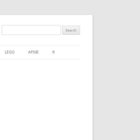
Search
for:
LEGO
АРХІВ
Я