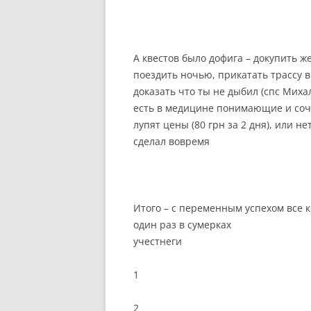
А квестов было дофига – докупить ж
поездить ночью, прикатать трассу 
доказать что ты не дыбил (спс Миха
есть в медицине понимающие и сочу
лупят цены (80 грн за 2 дня), или н
сделал вовремя
Итого – с переменным успехом все к
один раз в сумерках
учестнеги
1
2