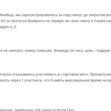
 Вообще, мы зарегистрировались за пару минут до закрытия р
) Из за пропуска брифинга на первую же свою смену я пошёл н
ардон о_О
уг я не смотрел, номер повешен. Впереди 24 часа, цель – подиум!
рически отказываюсь участвовать в стартовом мясе. Просматрив
ехать через 1 участнега, что б иметь максимальное время на 
Мыкола. Завершает сей парад атлетов Гнус