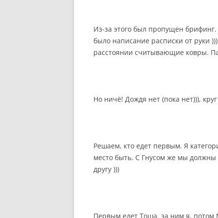
Из-за этого был пропущен брифинг.
было написание расписки от руки ))
расстоянии считывающие ковры. П
Но ничё! Дождя нет (пока нет))), кр
Решаем, кто едет первым. Я катего
место быть. С Гнусом же мы должны 
другу )))
Первым едет Тоша, за ним я, потом 