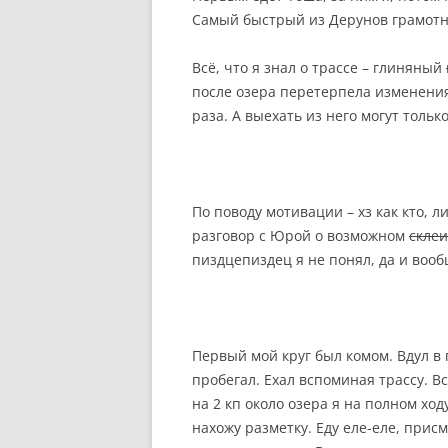
Самый быстрый из Дерунов грамотн
Всё, что я знал о трассе – глиняный
после озера перетерпела изменения
раза. А выехать из него могут тольк
По поводу мотивации – хз как кто, л
разговор с Юрой о возможном
склеи
пиздцепиздец я не понял, да и вооб
Первый мой круг был комом. Вдул в
пробегал. Ехал вспоминая трассу. В
на 2 кп около озера я на полном хо
нахожу разметку. Еду еле-еле, присм