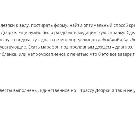
елезяки к велу, постирать форму, найти оптимальный способ кр
в Доярке. Еще нужно было раздобыть медицинскую справку. Сдел
лычу за подсказку – долго не мог определиццо дебил\дибил\дыб
вствующие. Ехать марафон под проливным дождём – диагноз. 
ет бланка, или нет хомосапиенса с печатью что б это всё завери
весты выполнены. Единственное но – трассу Доярки я так и не у