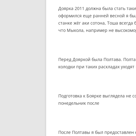
Доярка 2011 должна была стать таки
оформился еще ранней весной я был
станке жёг аки сотона, Тоша всегд
что Мыкола, например не высокомора
Перед Дояркой была Полтава. Полтав
колодки при таких раскладах уходят
Подготовка к Боярке выглядела не со
понедельник после
После Полтавы я был предоставлен 