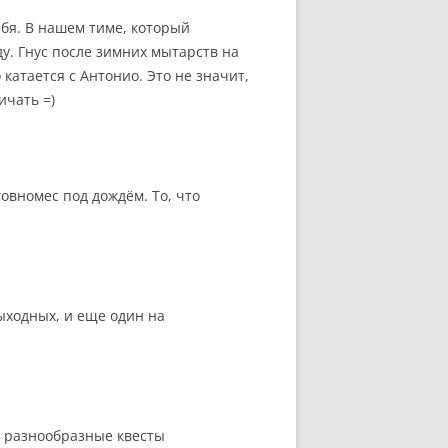
ебя. В нашем тиме, который
у. Гнус после зимних мытарств на
атается с Антонио. Это не значит,
ичать =)
говномес под дождём. То, что
выходных, и еще один на
ь разнообразные квесты