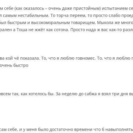
м себе (как оказалось – очень даже пристойным) испытанием с
 самым нестабильным. То торча переем, то просто слабо проед
а был быстрым и высокоморальным товарищем, Мыкола же много к
лен а Тоша не жжёт как сотона. Просто нада ж вас как-то разл
а кой чё показала. То, что я люблю говномес. То, что я люблю 
 очень быстро
всем так, как хотелось бы. За неделю до сабжа я взял три дня 
сам себе, и у меня было достаточно времени что б навыполнят