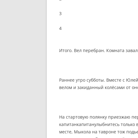
3
4
Итого. Вел перебран. Комната завал
Раннее утро субботы. Вместе с Юл
велом и закиданный колёсами от оно
На стартовую полянку приезжаю пер
капитанкапитанулыбнитесь только в
месте, Мыкола на тавроне тож подье