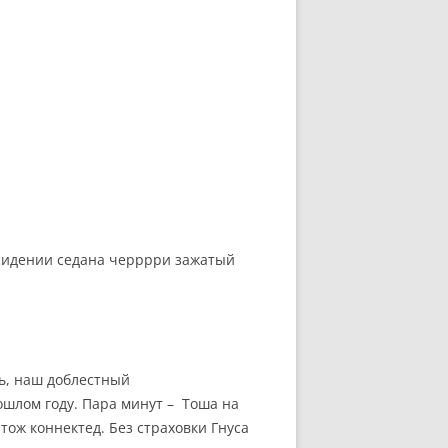
 сидении седана черррри зажатый
ь, наш доблестный
ошлом году. Пара минут – Тоша на
тож коннектед. Без страховки Гнуса