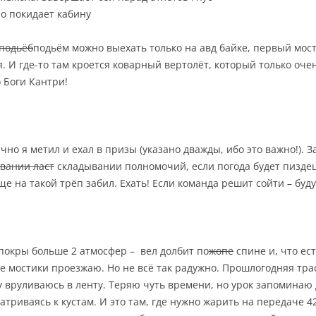
о покидает кабину
подьёб
подьём можно выехать только на авд байке, первый мост
. И где-то там кроется коварный вертолёт, который только оч
о Боги Кантри!
ично я метил и ехал в призы (указано дважды, ибо это важно!). 
вании ласт
складывании полномочий, если погода будет пиздец
ще на такой трёп забил. Ехать! Если команда решит сойти – буду
 покры больше 2 атмосфер – вел долбит по
жопе
спине и, что ест
се мостики проезжаю. Но не всё так радужно. Прошлогодняя трас
ду вруливаюсь в ленту. Теряю чуть времени, но урок запоминаю 
атриваясь к кустам. И это там, где нужно жарить на передаче 42