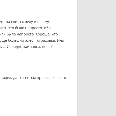
епежа света к велу и шлему,
ать это было непросто, ибо
ил) было непросто. Хорошо, что
Еще больший алес – страховка. Или
ть … Изрядно заипался, но всё
видел, да со светом проехался всего