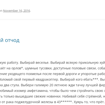
on
November 16, 2016
.
й отчод
кую работу. Выбирай веселье. Выбирай всякую прикольную хуй
таёт на орлов*, шумные тусовки, доступные половые связи, соб
ние уходящего похмелья после первой дороги и упоротые рабо
Поломай свой первый квадракоптер. Выбирай кого ебать***. Вы
на два стула. Выбери галимую 20 летнюю ждм тачку лучшей фи
 любимый изомер амфетамина, чтобы было чем стройнить свою 
ть только вышедшие свежие новинки. Набивай себя стрёмной, 
ни от рака поджелудочной железы в 43******. Хуярь то, что прёт