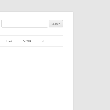
Search
for:
LEGO
АРХІВ
Я