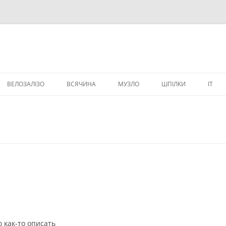
ВЕЛОЗАЛІЗО
ВСЯЧИНА
МУЗЛО
ШПІЛКИ
IT
ВЕЛИЧИКИ
 как-то описать