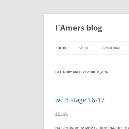
Skip
to
content
l`Amers blog
ЗВІТИ
АВТО
БАРАХОЛКА
ЗВІТИ_2021
CATEGORY ARCHIVES:
ЗВІТИ_2020
ЗВІТИ_2016
ЗВІТИ_2019
ЗВІТИ_2018
wc 3 stage 16-17
ЗВІТИ_2017
1 Reply
ЗВІТИ_2016
на самом деле мне сложно вааще это