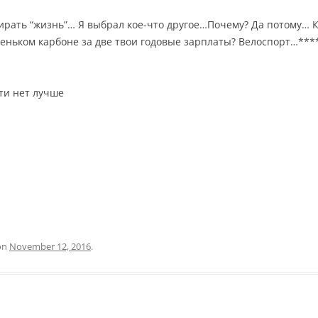
бирать “жизнь”… Я выбрал кое-что другое…Почему? Да потому… К
веньком карбоне за две твои годовые зарплаты? Велоспорт…***
чти нет лучше
on
November 12, 2016
.