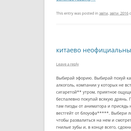
This entry was posted in
звіти
,
звіти_2016
китаево неофициальны
Leave a reply
Выбирай эфорию. Выбирай похуй ка
алкоголь, компании у которых не вс
сигаретой** утром, приятное ощуще
беспалевно покупай всякую дрянь. 
там пизды от аниматора и присядь 
вестгейт от блоуофа*****. Выбери
чтобы развалиться на нем и смотре
гнилые зубы и, в конце всего, сдох