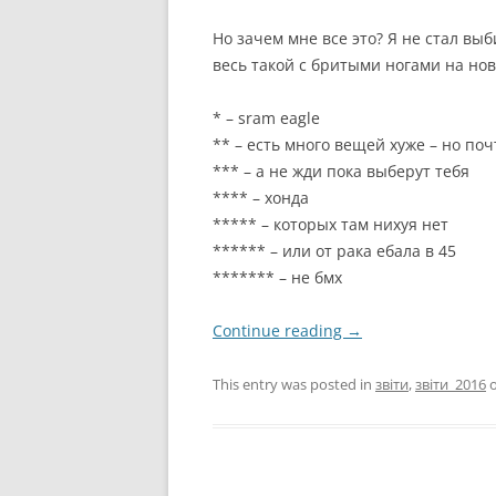
Но зачем мне все это? Я не стал вы
весь такой с бритыми ногами на но
* – sram eagle
** – есть много вещей хуже – но по
*** – а не жди пока выберут тебя
**** – хонда
***** – которых там нихуя нет
****** – или от рака ебала в 45
******* – не бмх
Continue reading
→
This entry was posted in
звіти
,
звіти_2016