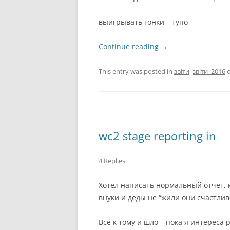
выигрывать гонки – тупо
Continue reading
→
This entry was posted in
звіти
,
звіти_2016
wc2 stage reporting in
4 Replies
Хотел написать нормальный отчет, к
внуки и деды не “жили они счастлив
Всё к тому и шло – пока я интереса 