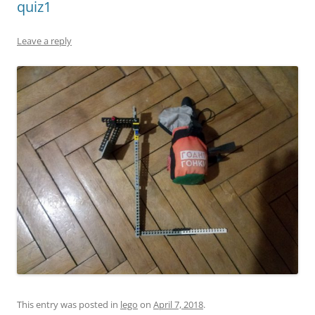
quiz1
Leave a reply
This entry was posted in
lego
on
April 7, 2018
.