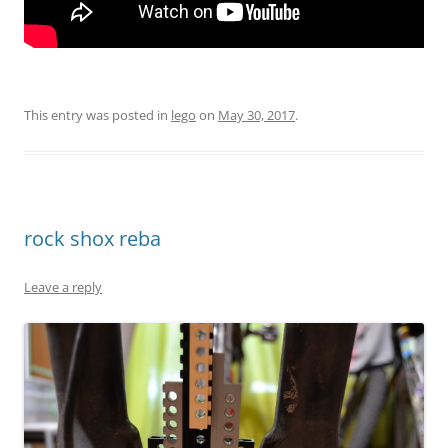
This entry was posted in
lego
on
May 30, 2017
.
rock shox reba
Leave a reply