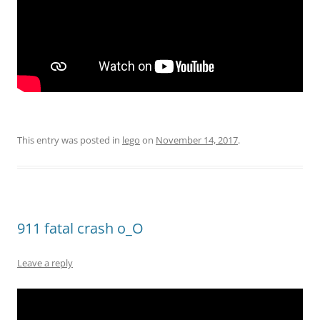
This entry was posted in
lego
on
November 14, 2017
.
911 fatal crash o_O
Leave a reply