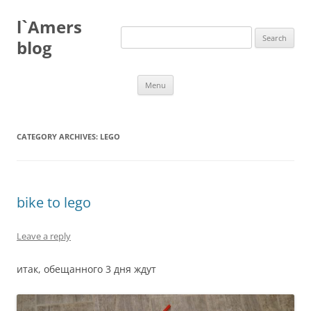
Skip
to
l`Amers
content
Search
for:
blog
Menu
CATEGORY ARCHIVES:
LEGO
bike to lego
Leave a reply
итак, обещанного 3 дня ждут