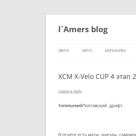
Skip
to
content
l`Amers blog
ЗВІТИ
АВТО
БАРАХОЛКА
ЗВІТИ_2021
XCM X-Velo CUP 4 этап 
ЗВІТИ_2020
ЗВІТИ_2019
Leave a reply
ЗВІТИ_2018
Тагильский
Полтавский дрифт.
ЗВІТИ_2017
ЗВІТИ_2016
В отчёте есть маты, наезды, самоир