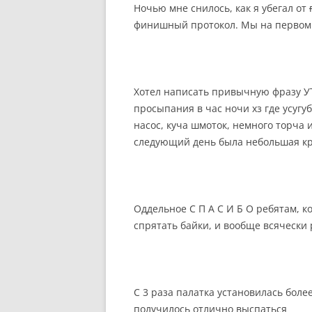
Ночью мне снилось, как я убегал от
финишный протокол. Мы на первом м
Хотел написать привычную фразу УТ
просыпания в час ночи хз где усугу
насос, куча шмоток, немного торча 
следующий день была небольшая кр
Оддельное С П А С И Б О ребятам, к
спрятать байки, и вообще всячески 
С 3 раза палатка установилась более
получилось отлично выспаться