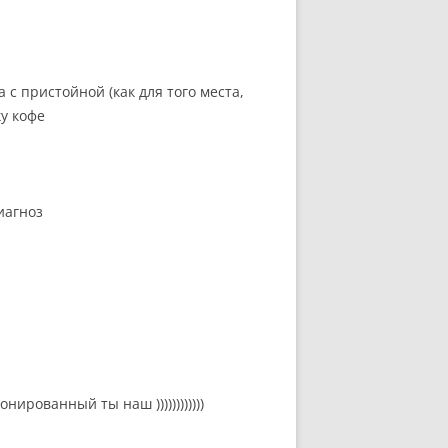
 с пристойной (как для того места,
у кофе
иагноз
ированный ты наш ))))))))))))