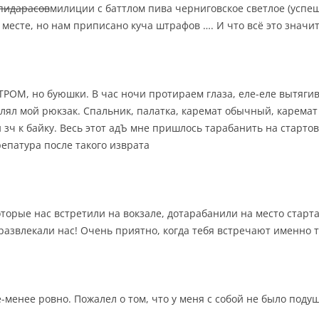
пидарасов
милиции с баттлом пива черниговское светлое (успеш
есте, но нам приписано куча штрафов …. И что всё это значит
РОМ, но буюшки. В час ночи протираем глаза, еле-еле вытягива
блял мой рюкзак. Спальник, палатка, каремат обычный, карема
и зч к байку. Весь этот адЪ мне пришлось тарабанить на старто
епатура после такого изврата
оторые нас встретили на вокзале, дотарабанили на место старта
развлекали нас! Очень приятно, когда тебя встречают именно т
-менее ровно. Пожалел о том, что у меня с собой не было подушк