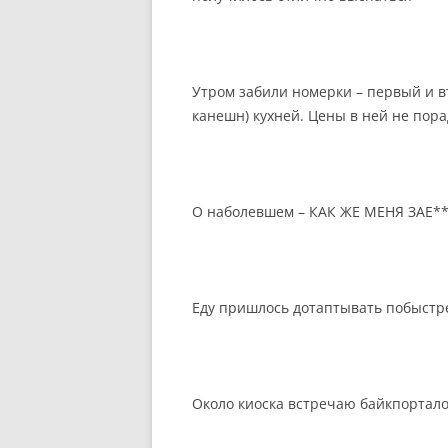
Утром забили номерки – первый и вт
канешн) кухней. Цены в ней не пор
О наболевшем – КАК ЖЕ МЕНЯ ЗАЕ**
Еду пришлось дотаптывать побыстре
Около киоска встречаю байкпорталовс