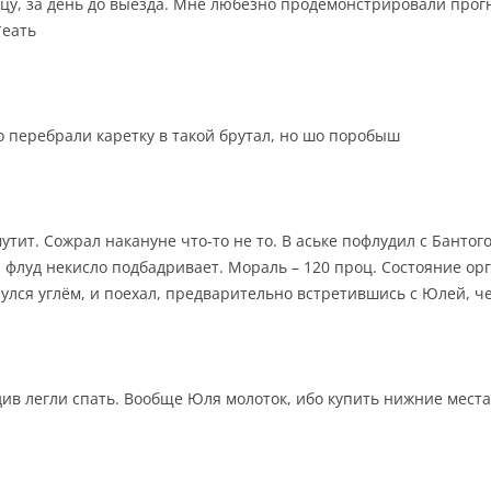
цу, за день до выезда. Мне любезно продемонстрировали прогн
*еать
о перебрали каретку в такой брутал, но шо поробыш
тит. Сожрал накануне что-то не то. В аське пофлудил с Бантого
 флуд некисло подбадривает. Мораль – 120 проц. Состояние ор
улся углём, и поехал, предварительно встретившись с Юлей, ч
див легли спать. Вообще Юля молоток, ибо купить нижние места 