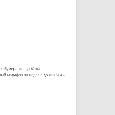
 у собумеранговца Юры,
арный марафон за неделю до Доярки –