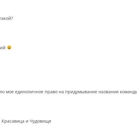
такой?
ский
ло мое единоличное право на придумывание названия команд
а Красавица и Чудовище