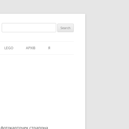
Search
for:
LEGO
АРХІВ
Я
и фотокарточек страпона