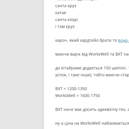
санта круз
катае
санта клаус
і том круз
кароч, який хардтейл брати то
ясно
маючи варік від WorksWell та BXT на
до кітайрами додається 150 шипінг,
успок, і таке інше), тобто маючи ста
BXT = 1200-1350
WorksWell = 1600-1750
BXT наче має досить адекватну гео,
ну а ціна на WorksWell наближається