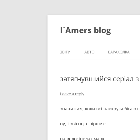
Skip
to
content
l`Amers blog
ЗВІТИ
АВТО
БАРАХОЛКА
ЗВІТИ_2021
затягнувшийся серіал 
ЗВІТИ_2020
ЗВІТИ_2019
Leave a reply
ЗВІТИ_2018
значиться, коли всі навкруги бігают
ЗВІТИ_2017
ну, і звісно, є віршик:
ЗВІТИ_2016
на велосіпедах маркі