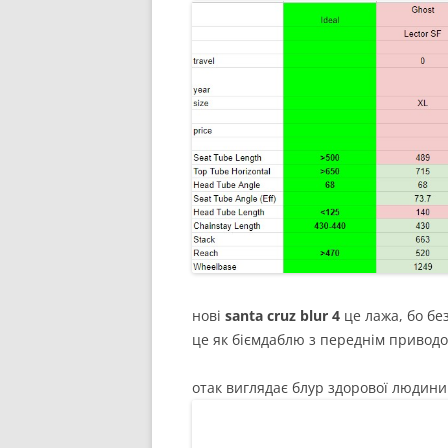
нові
santa cruz blur 4
це лажа, бо бе
це як біємдаблю з переднім привод
отак виглядає блур здорової людини