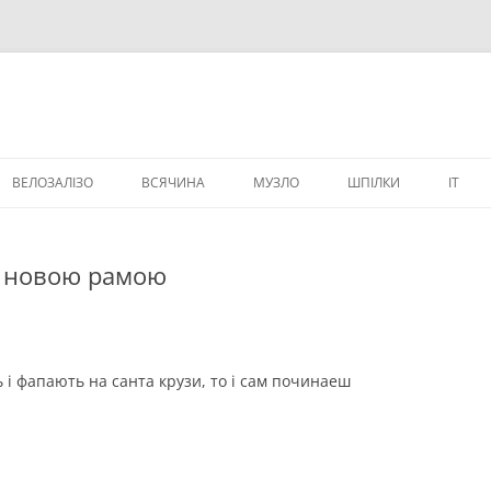
ВЕЛОЗАЛІЗО
ВСЯЧИНА
МУЗЛО
ШПІЛКИ
IT
ВЕЛИЧИКИ
з новою рамою
ь і фапають на санта крузи, то і сам починаеш