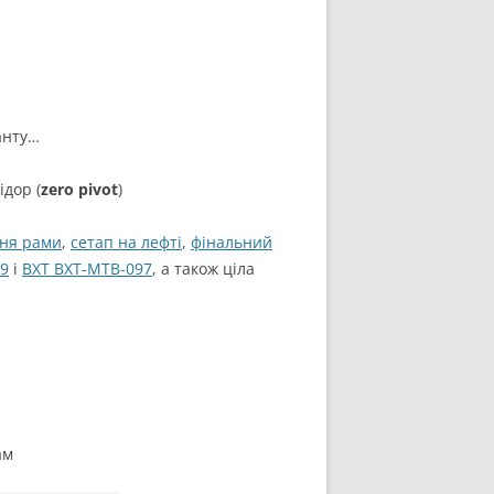
санту…
ідор (
zero pivot
)
ня рами
,
сетап на лефті
,
фінальний
9
і
BXT BXT-MTB-097
, а також ціла
ам