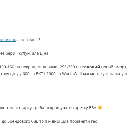
-понятно
, а от підвіс?
че бери і купуй, але ціна
 100-150 на покращення рами, 250-350 на
топовий
новий аморт,
ртову ціну у 600 за BXT і 1000 за WorksWell маємо таку фінальну 
 але там зі старту треба покращувати каретку BSA
 до брендового б\в, то я й вирішив порівняти гео