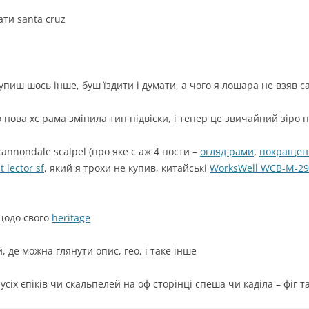
ати santa cruz
купиш шось інше, буш їздити і думати, а чого я лошара не взяв 
 нова хс рама змінила тип підвіски, і тепер це звичайний зіро п
annondale scalpel (про яке є аж 4 пости –
огляд рами
,
покращен
t lector sf
, який я трохи не купив, китайські
WorksWell WCB-M-29
 щодо свого
heritage
й, де можна глянути опис, гео, і таке інше
сіх єпіків чи скальпелей на оф сторінці спеша чи каділа – фіг т