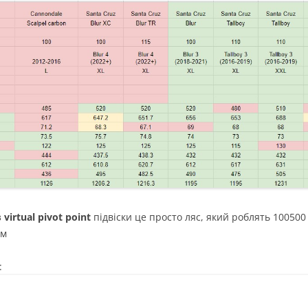
з
virtual pivot point
підвіски це просто ляс, який роблять 100500 
ом
: