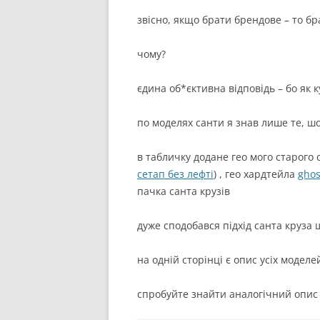
звісно, якщо брати брендове – то бр
чому?
єдина об*єктивна відповідь – бо як 
по моделях санти я знав лише те, шо
в табличку додане гео мого старого c
сетап без лефті
) , гео хардтейла
ghos
пачка санта крузів
дуже сподобався підхід санта круза
на одній сторінці є опис усіх моделе
спробуйте знайти аналогічний опис у