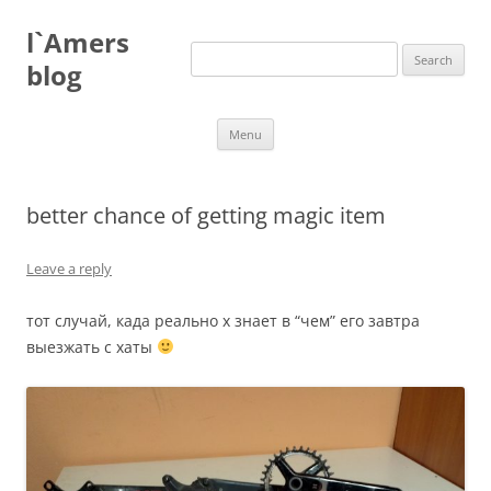
Skip
to
l`Amers
content
Search
for:
blog
Menu
better chance of getting magic item
Leave a reply
тот случай, када реально х знает в “чем” его завтра
выезжать с хаты