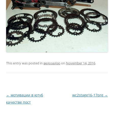
This entry was posted in
велозалізо
on
November 14, 2016
.
Post
←
мотивации в ютуб
wc2stage16-17pre
→
navigation
качестве пост