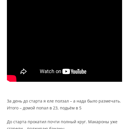
За день до старта я еле ползал – а нада было размечать.
Итого – домой попал в 23, подьём в 5
До старта прокатил почти полный круг. Макароны уже
сгорели – поджираю бананы