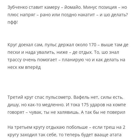
Зубченко ставит камеру – йомайо. Минус позиция – но
плюс напряг – рано или поздно накатит – и шо делать?
пфф!
Круг доехал сам, пульс держал около 170 – выше там де
пески и нада увалить, ниже – де отдых. То, шо знал
трассу очень помогает – планирую чо и как делать на
неск км вперёд
Третий круг спас пульсометр. Вафель нет, силы есть,
дишу, но как-то медленно. И тока 175 ударов на компе
говорят – чувак, ты не халявишь. А так бы не поверил
На третьем кругу отдыхаю побольше – если треш на 2
кругу заходил так себе, то теперь будет вааще атата