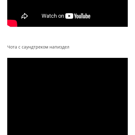
Чота с саундтреком напиздел