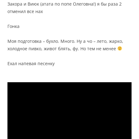
Закора и Виюк (атата по попе Олеговна!) я бы раза 2
отменил все нах
Гонка
Моя подготовка – бухло. Много. Ну а чо – лето, жарко,
холодное пивко, живот блять, фу. Но тем не менее
Ехал напевая песенку