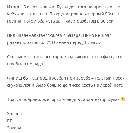
Итого – 5 из хз скольки. Бухал до этого не просыхая – и
яебу как так вышло. По кругам ровно – первый 56м т.к
группа, потом оба чуть за 1 час с разбегом в 30 сек
Пил бцаа+мальта+глюкоза с базара. Ничо не жрал –
разве шо заглотил 2\3 банана перед 3 кругом
Состояние – хотелось торча\воды\колы, но по факту оно
нах было не нада
Финиш бы 100проц проебал при зарубе – толстый носок
скукожился и было больно до писка ехать на левой ноге
Трасса понравилась, орги молодцы, архитектор мудак
Хлопов
ББ
Закора