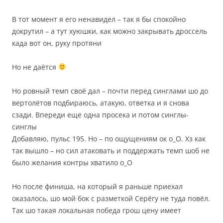
В тот момент я его ненавидел – так я бы спокойно
докрутил – а тут хуюшки, как можно закрывать дроссель
када вот он, руку протяни
Но не даётся
Но ровный темп своё дал – почти перед синглами шо до
вертолётов подбираюсь, атакую, ответка и я снова
сзади. Впереди еще одна просека и потом синглы-
синглы
Добавляю, пульс 195. Но – по ощущениям ок о_О. Хз как
так вышло – но сил атаковать и поддержать темп шоб не
было желания контры хватило о_О
Но после финиша, на который я раньше приехал
оказалось, шо мой бок с разметкой Серёгу не туда повёл.
Так шо такая локальная победа грош цену имеет