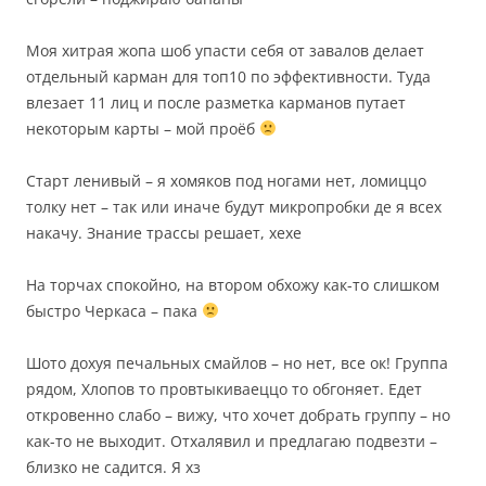
Моя хитрая жопа шоб упасти себя от завалов делает
отдельный карман для топ10 по эффективности. Туда
влезает 11 лиц и после разметка карманов путает
некоторым карты – мой проёб
Старт ленивый – я хомяков под ногами нет, ломиццо
толку нет – так или иначе будут микропробки де я всех
накачу. Знание трассы решает, хехе
На торчах спокойно, на втором обхожу как-то слишком
быстро Черкаса – пака
Шото дохуя печальных смайлов – но нет, все ок! Группа
рядом, Хлопов то провтыкиваеццо то обгоняет. Едет
откровенно слабо – вижу, что хочет добрать группу – но
как-то не выходит. Отхалявил и предлагаю подвезти –
близко не садится. Я хз