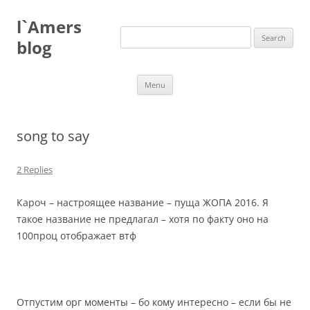
Skip
to
l`Amers
content
Search
for:
blog
Menu
song to say
2 Replies
Кароч – настроящее название – пуща ЖОПА 2016. Я
такое название не предлагал – хотя по факту оно на
100проц отображает втф
Отпустим орг моменты – бо кому интересно – если бы не