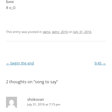
Биос
Я о_О
This entry was posted in
звіти
,
звіти_2016
on
July 31, 2016
.
Post
←
begin the end
9:45
→
navigation
2 thoughts on “
song to say
”
shokovan
July 31, 2016 at 7:15 pm