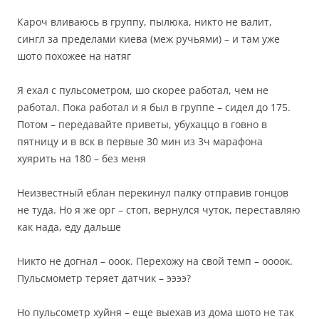
Кароч вливаюсь в группу, пылюка, никто не валит,
сингл за пределами киева (меж ручьями) – и там уже
шото похожее на натяг
Я ехал с пульсометром, шо скорее работал, чем не
работал. Пока работал и я был в группе – сидел до 175.
Потом – передавайте приветы, убухаццо в говно в
пятницу и в вск в первые 30 мин из 3ч марафона
хуярить на 180 – без меня
Неизвестный еблан перекинул палку отправив гонцов
не туда. Но я же орг – стоп, вернулся чуток, переставляю
как нада, еду дальше
Никто не догнал – ооок. Перехожу на свой темп – оооок.
Пульсмометр теряет датчик – ээээ?
Но пульсометр хуйня – еще выехав из дома шото не так