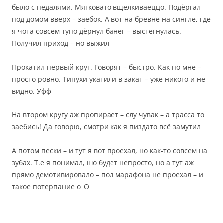
было с педалями. Мягковато вщелкиваеццо. Подёргал
под домом вверх – заебок. А вот на бревне на сингле, где
я чота совсем тупо дёрнул банег – выстегнулась.
Получил приход – но выжил
Прокатил первый круг. Говорят – быстро. Как по мне –
просто ровно. Типухи укатили в закат – уже никого и не
видно. Уфф
На втором кругу аж пропирает – слу чувак – а трасса то
заебись! Да говорю, смотри как я пиздато всё замутил
А потом пески – и тут я вот проехал, но как-то совсем на
зубах. Т.е я понимал, шо будет непросто, но а тут аж
прямо демотивировало – пол марафона не проехал – и
такое потерпание о_О