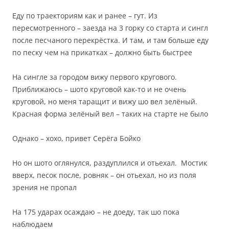
Еду по траекториям как и ранее – гут. Из
пересмотренного – заезда на 3 горку со старта и сингл
после песчаного перекрёстка. И там, и там больше еду
по песку чем на прикатках – должно быть быстрее
На сингле за городом вижу первого кругового.
Приближаюсь – шото круговой как-то и не очень
круговой, но меня таращит и вижу шо вел зелёный.
Красная форма зелёный вел – таких на старте не было
Однако – хохо, привет Серёга Бойко
Но он шото оглянулся, раздуплился и отьехал. Мостик
вверх, песок после, ровняк – он отьехал, но из поля
зрения не пропал
На 175 ударах осаждаю – не доеду, так шо пока
наблюдаем