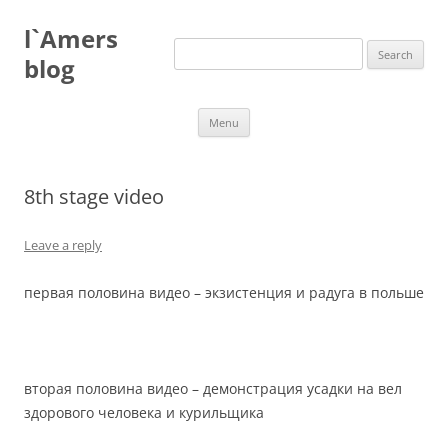
Skip
to
l`Amers
content
Search
for:
blog
Menu
8th stage video
Leave a reply
первая половина видео – экзистенция и радуга в польше
вторая половина видео – демонстрация усадки на вел
здорового человека и курильщика