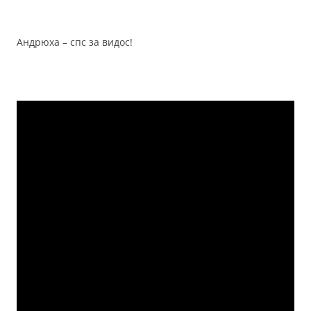
Андрюха – спс за видос!