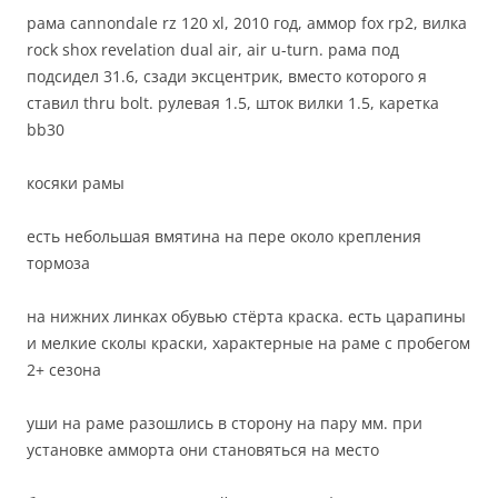
рама cannondale rz 120 xl, 2010 год, аммор fox rp2, вилка
rock shox revelation dual air, air u-turn. рама под
подсидел 31.6, сзади эксцентрик, вместо которого я
ставил thru bolt. рулевая 1.5, шток вилки 1.5, каретка
bb30
косяки рамы
есть небольшая вмятина на пере около крепления
тормоза
на нижних линках обувью стёрта краска. есть царапины
и мелкие сколы краски, характерные на раме с пробегом
2+ сезона
уши на раме разошлись в сторону на пару мм. при
установке амморта они становяться на место