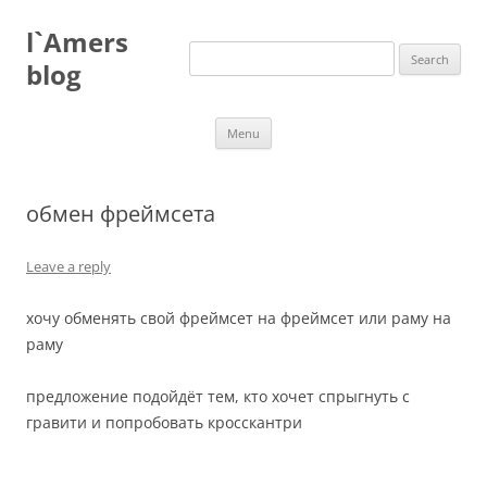
Skip
to
l`Amers
content
Search
for:
blog
Menu
обмен фреймсета
Leave a reply
хочу обменять свой фреймсет на фреймсет или раму на
раму
предложение подойдёт тем, кто хочет спрыгнуть с
гравити и попробовать кросскантри