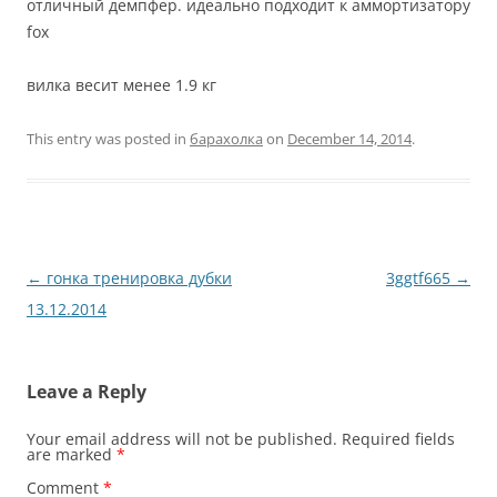
отличный демпфер. идеально подходит к аммортизатору
fox
вилка весит менее 1.9 кг
This entry was posted in
барахолка
on
December 14, 2014
.
Post
←
гонка тренировка дубки
3ggtf665
→
navigation
13.12.2014
Leave a Reply
Your email address will not be published.
Required fields
are marked
*
Comment
*