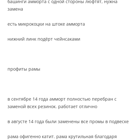
башинги амморта с одной стороны люфтят, нужна
замена
есть микрокоцки на штоке амморта
нижний линк подёрт чейнсаками
профиты рамы
в сентябре 14 года амморт полностью перебран с
заменой всех резинок. работает отлично
в августе 14 года были заменены все промы в подвеске
рама офигенно катит. рама крутильная благодаря