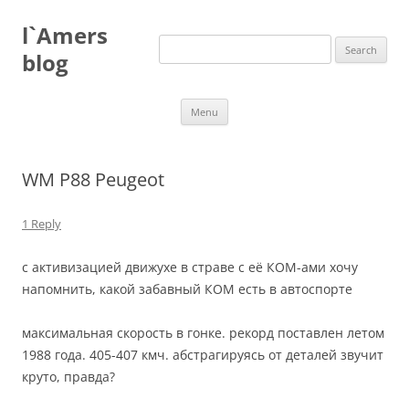
Skip
to
l`Amers
content
Search
for:
blog
Menu
WM P88 Peugeot
1 Reply
с активизацией движухе в страве с её КОМ-ами хочу
напомнить, какой забавный КОМ есть в автоспорте
максимальная скорость в гонке. рекорд поставлен летом
1988 года. 405-407 кмч. абстрагируясь от деталей звучит
круто, правда?