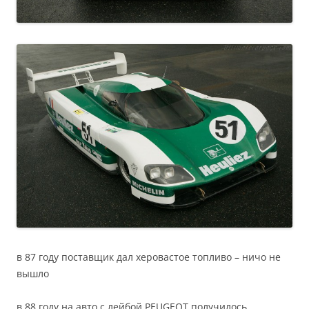
в 87 году поставщик дал херовастое топливо – ничо не
вышло
в 88 году на авто с лейбой PEUGEOT получилось