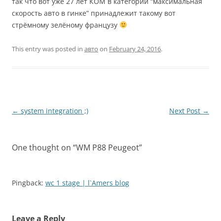
так что вот уже 27 лет КОМ в категории “максимальная
скорость авто в гинке” принадлежит такому вот
стрёмному зелёному французу
This entry was posted in
авто
on
February 24, 2016
.
Post
←
system integration ;)
Next Post
→
navigation
One thought on “
WM P88 Peugeot
”
Pingback:
wc 1 stage | l`Amers blog
Leave a Reply