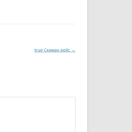
true Скиман рейс
→