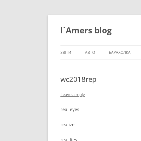
Skip
to
content
l`Amers blog
ЗВІТИ
АВТО
БАРАХОЛКА
ЗВІТИ_2021
wc2018rep
ЗВІТИ_2020
ЗВІТИ_2019
Leave a reply
ЗВІТИ_2018
real eyes
ЗВІТИ_2017
realize
ЗВІТИ_2016
real lies