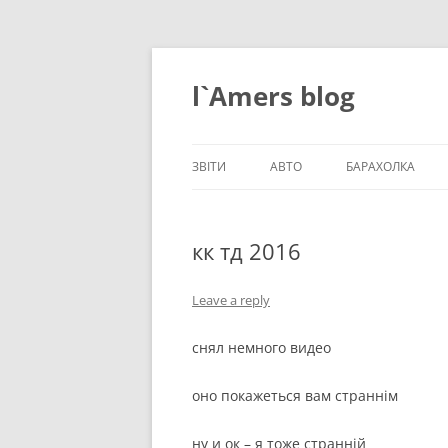
Skip
to
content
l`Amers blog
ЗВІТИ
АВТО
БАРАХОЛКА
ЗВІТИ_2021
кк тд 2016
ЗВІТИ_2020
ЗВІТИ_2019
Leave a reply
ЗВІТИ_2018
снял немного видео
ЗВІТИ_2017
оно покажеться вам страннім
ЗВІТИ_2016
ну и ок – я тоже странній