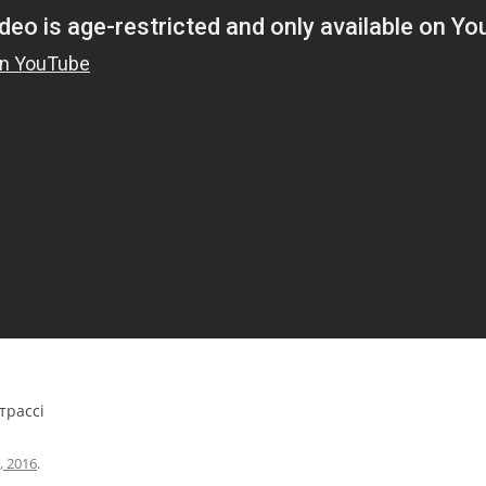
трассі
, 2016
.