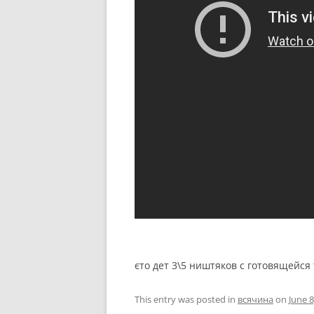
єто дет 3\5 ништяков с готовящейся 
This entry was posted in
всячина
on
June 8