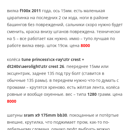
вилка
f100x 2011
года, ось 15мм. есть маленькая
царапинка на последних 2 см хода, ноги в районе
башингов без повреждений, сальники скоро нужно будет
сменить, краска внизу штанов повреждена. технически
на 5 – все работает как нужно. имхо – тупо лучшая по
работе вилка евер. шток 19см. цена
8000
колёса
tune princess\cx-ray\ztr crest +
dt240s\aerolight\ztr crest 26
. пеереднее 15мм или
эксцентрик, заднее 135 под тру болт (ставится в
обычные 135 рамы). в переднем нужно что-то думать с
промами – крутятся хреново. есть жёлтая лента, колёса
ровные и вообще охуенные. вес – типа
1280
грамм. цена
8000
шатуны
sram x9 175mm bb30
. покоцанные и потёртые
внешне, крутилка, что поджимает пром, как-то по-
дебильному сломана, однако люфт выбрать можно.