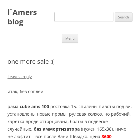
Skip
to
l`Amers
content
Search
for:
blog
Menu
one more sale :(
Leave a reply
итак, без соплей
рама
cube ams 100
ростовка 15. спилены пивоты под ви,
установлены новые промы, рулевая колхоз, но рабочий,
каретка вроде отторцована, болты в подвеске
случайные,
без аммортизатора
(нужен 165х38). ничо
не люфтит – все после Вани Швыдко. цена
3600