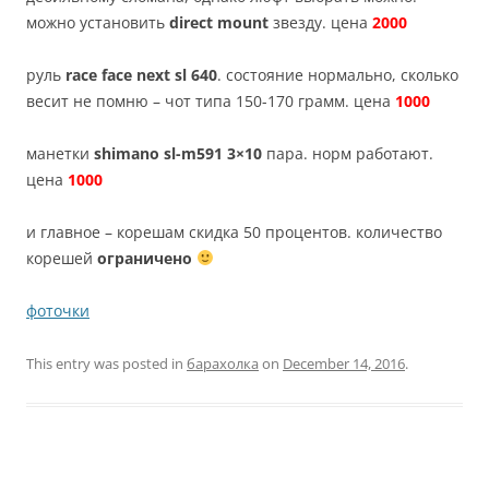
можно установить
direct mount
звезду. цена
2000
руль
race face next sl 640
. состояние нормально, сколько
весит не помню – чот типа 150-170 грамм. цена
1000
манетки
shimano sl-m591 3×10
пара. норм работают.
цена
1000
и главное – корешам скидка 50 процентов. количество
корешей
ограничено
фоточки
This entry was posted in
барахолка
on
December 14, 2016
.