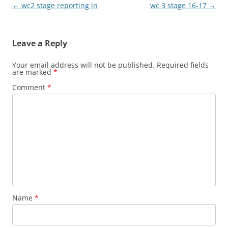
Post
←
wc2 stage reporting in
wc 3 stage 16-17
→
navigation
Leave a Reply
Your email address will not be published.
Required fields
are marked
*
Comment
*
Name
*