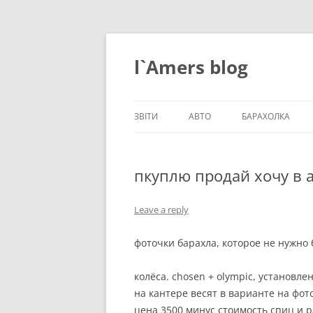
Skip
to
content
l`Amers blog
ЗВІТИ
АВТО
БАРАХОЛКА
ЗВІТИ_2021
пкуплю продай хочу в 
ЗВІТИ_2020
ЗВІТИ_2019
Leave a reply
ЗВІТИ_2018
фоточки барахла, которое не нужно 
ЗВІТИ_2017
колёса. chosen + olympic, установл
ЗВІТИ_2016
на кантере весят в варианте на фот
цена 3500 минус стоимость спиц и 