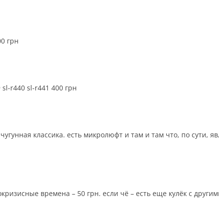
00 грн
l-r440 sl-r441 400 грн
. чугунная классика. есть микролюфт и там и там что, по сути,
докризисные времена – 50 грн. если чё – есть еще кулёк с друг