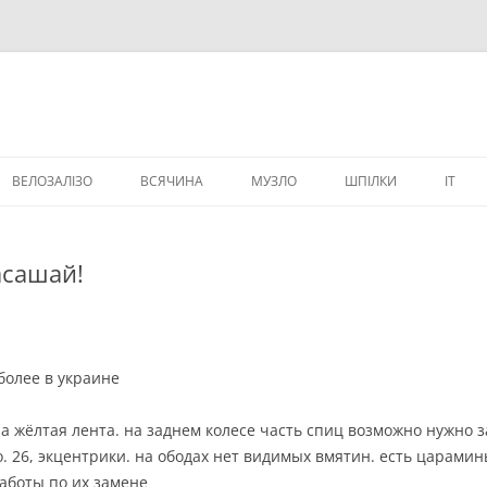
ВЕЛОЗАЛІЗО
ВСЯЧИНА
МУЗЛО
ШПІЛКИ
IT
ВЕЛИЧИКИ
асашай!
более в украине
ена жёлтая лента. на заднем колесе часть спиц возможно нужно 
о. 26, экцентрики. на ободах нет видимых вмятин. есть царами
работы по их замене