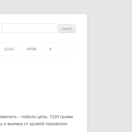
Search
for:
LEGO
АРХІВ
Я
заменить – побила цепь. 1520 грамм
ны и выямка от кривой перевозки.