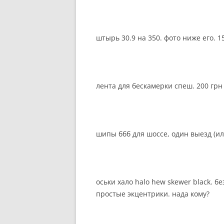
штырь 30.9 на 350. фото ниже его. 1
лента для бескамерки спеш. 200 грн
шипы ббб для шоссе, один выезд (ил
оськи хало halo hew skewer black. б
простые экцентрики. нада кому?