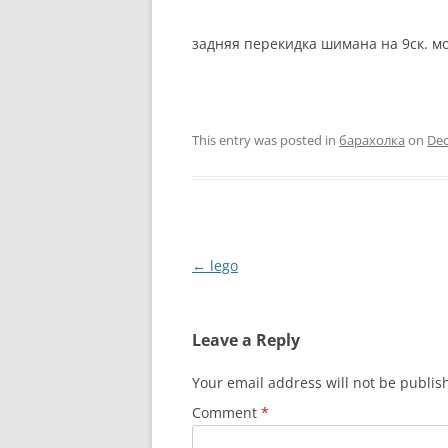
задняя перекидка шимана на 9ск. мо
This entry was posted in
барахолка
on
Dec
Post
←
lego
navigation
Leave a Reply
Your email address will not be publis
Comment
*