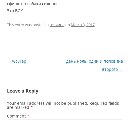
сфинктер собаки сильнее
Это ВСК
This entry was posted in
всячина
on
March 3, 2017
.
Post
←
wc5rep
день ноль, один и половина
navigation
второго
→
Leave a Reply
Your email address will not be published.
Required fields
are marked
*
Comment
*