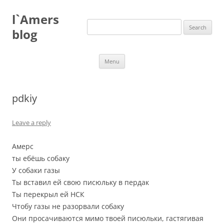
Skip
to
l`Amers
content
Search
for:
blog
Menu
pdkiy
Leave a reply
Амерс
ты ебёшь собаку
У собаки газы
Ты вставил ей свою писюльку в пердак
Ты перекрыл ей НСК
Чтобу газы не разорвали собаку
Они просачиваются мимо твоей писюльки, гастягивая