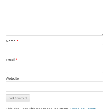
Name
*
Email
*
Website
This site uses Akismet to reduce spam.
Learn how your