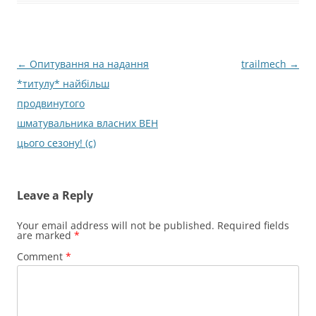
Post
←
Опитування на надання
trailmech
→
navigation
*титулу* найбільш
продвинутого
шматувальника власних ВЕН
цього сезону! (с)
Leave a Reply
Your email address will not be published.
Required fields
are marked
*
Comment
*