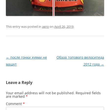
This entry was posted in
авто
on
April 26, 2019
.
Post
←
после гонки хуями не
Обзор топового велосипеда
navigation
машут
2012 года
→
Leave a Reply
Your email address will not be published.
Required fields
are marked
*
Comment
*