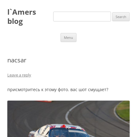
Skip
to
l`Amers
content
Search
for:
blog
Menu
nacsar
Leave a reply
присмотритесь к этому фото. вас шот смущает?