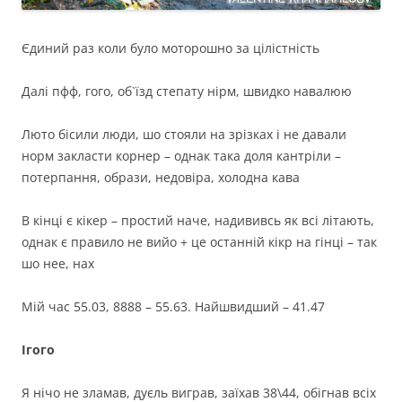
Єдиний раз коли було моторошно за цілістність
Далі пфф, гого, об`їзд степату нірм, швидко навалюю
Люто бісили люди, шо стояли на зрізках і не давали
норм закласти корнер – однак така доля кантріли –
потерпання, образи, недовіра, холодна кава
В кінці є кікер – простий наче, надививсь як всі літають,
однак є правило не вийо + це останній кікр на гінці – так
шо нее, нах
Мій час 55.03, 8888 – 55.63. Найшвидший – 41.47
Ігого
Я нічо не зламав, дуєль виграв, заїхав 38\44, обігнав всіх