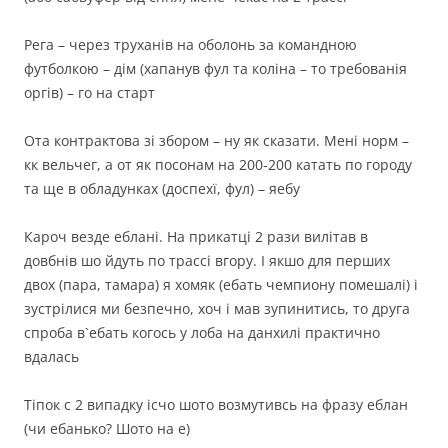
Рега – через труханів на оболонь за командною
футболкою – дім (хапанув фул та коліна – то требованія
оргів) – го на старт
Ота контрактова зі збором – ну як сказати. Мені норм –
кк вельчег, а от як посонам на 200-200 катать по городу
та ще в обладунках (доспехї, фул) – яебу
Кароч везде еблані. На прикатці 2 рази вилітав в
довбнів шо йдуть по трассі вгору. І якшо для перших
двох (пара, тамара) я хомяк (ебать чемпиону помешалі) і
зустрілися ми безпечно, хоч і мав зупинитись, то друга
спроба в`ебать когось у лоба на данхилі практично
вдалась
Тіпок с 2 випадку ісчо шото возмутивсь на фразу еблан
(чи ебанько? Шото на е)