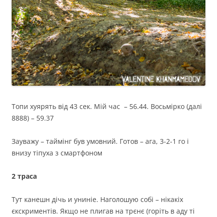
Топи хуярять від 43 сек. Мій час – 56.44. Восьмірко (далі
8888) – 59.37
Зауважу – таймінг був умовний. Готов – ага, 3-2-1 го і
внизу тіпуха з смартфоном
2 траса
Тут канешн дічь и униніе. Наголошую собі – нікакіх
єкскриментів. Якщо не плигав на трєнє (горіть в аду ті