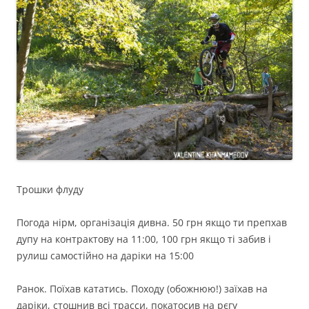
Трошки флуду
Погода нірм, організація дивна. 50 грн якщо ти препхав
дупу на контрактову на 11:00, 100 грн якщо ті забив і
рулиш самостійно на даріки на 15:00
Ранок. Поїхав кататись. Походу (обожнюю!) заїхав на
даріки, стошнив всі трасси, покатосив на рєгу