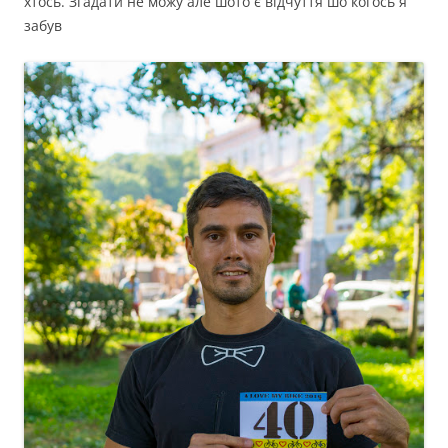
хтось. Згадати не можу але шото є відчуття шо когось я
забув