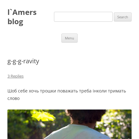
Skip
to
l`Amers
content
Search
for:
blog
Menu
g-g-g-ravity
3 Replies
Шоб себе хочь трошки поважать треба інколи тримать
слово