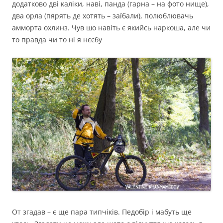
додатково дві каліки, наві, панда (гарна – на фото нище),
два орла (пярять де хотять – заїбали), полюблювачь
амморта охлинз. Чув шо навіть є якийсь наркоша, але чи
то правда чи то ні я нєєбу
От згадав – є ще пара типчіків. Педобір і мабуть ще