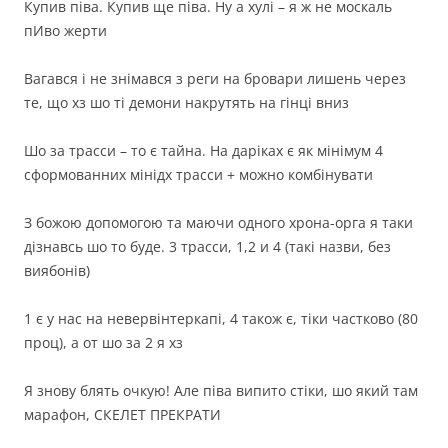
Купив піва. Купив ще піва. Ну а хулі – я ж не москаль
пИво жерти
Вагався і не знімався з реги на бровари лишень через
те, що хз шо ті демони накрутять на гінці вниз
Шо за трасси – то є тайна. На даріках є як мінімум 4
сформованних мінідх трасси + можно комбінувати
З божою допомогою та маючи одного хрона-орга я таки
дізнавсь шо то буде. 3 трасси, 1,2 и 4 (такі назви, без
виябонів)
1 є у нас на невервінтеркапі, 4 також є, тіки частково (80
проц), а от шо за 2 я хз
Я знову блять очкую! Але піва випито стіки, шо який там
марафон, СКЕЛЕТ ПРЕКРАТИ