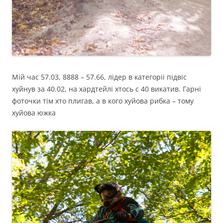
Мій час 57.03, 8888 – 57.66, лідер в категоріі підвіс
хуйнув за 40.02, на хардтейлі хтось с 40 викатив. Гарні
фоточки тім хто плигав, а в кого хуйова рибка – тому
хуйова южка