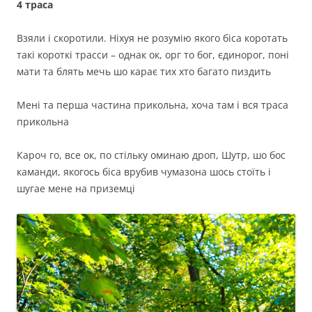
4 траса
Взяли і скоротили. Ніхуя не розумію якого біса коротать
такі короткі трасси – однак ок, орг то бог, єдинорог, поні
мати та блять мечь шо карає тих хто багато пиздить
Мені та перша частина прикольна, хоча там і вся траса
прикольна
Кароч го, все ок, по стільку оминаю дроп, Шутр, шо бос
каманди, якогось біса врубив чумазона шось стоїть і
шугае мене на приземці