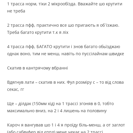
1 трасса норм, тіки 2 мікрообїзда. Вважайте шо крутити
не треба
2 трасса пфф, практично все шо пригають я об`їзжаю.
Треба багато крутити т.к я ліх
4 трасса пфф, БАГАТО крутити і знов багато обьїзджаю
однак воно, тим не менш, навіть по пуссілайнам швидке
Скатив в кантрячому вбранні
Вдягнув лати – скатив в них. Фул розміру с – то від слова
секас, гг
Ще – ділдак (150мм хід) на 1 трассі згоняв в 0, тобто
максимально вниз, на 2 і 4 лишень на половину
Кароч я вангував шо 1 і 4 я проїду біль-менш, а от заглот
(або сабвуфер від єппл) мене чекає на 2 трассі