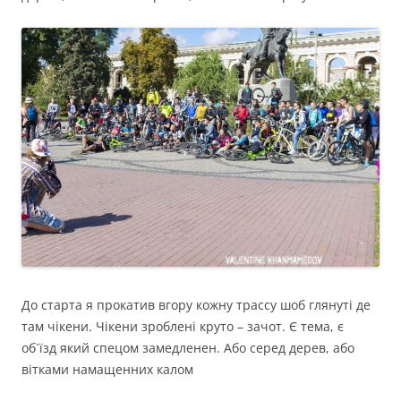
До старта я прокатив вгору кожну трассу шоб глянуті де
там чікени. Чікени зроблені круто – зачот. Є тема, є
об`їзд який спецом замедленен. Або серед дерев, або
вітками намащенних калом