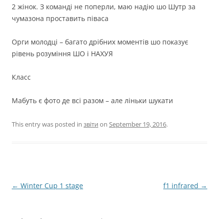
2 жінок. З команді не поперли, маю надію шо Шутр за
чумазона проставить піваса
Орги молодці – багато дрібних моментів шо показує
рівень розуміння ШО і НАХУЯ
Класс
Мабуть є фото де всі разом – але ліньки шукати
This entry was posted in
звіти
on
September 19, 2016
.
Post
←
Winter Cup 1 stage
f1 infrared
→
navigation