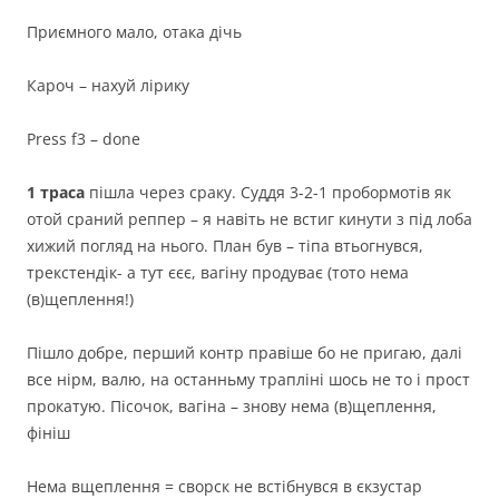
Приємного мало, отака дічь
Кароч – нахуй лірику
Press f3 – done
1 траса
пішла через сраку. Суддя 3-2-1 пробормотів як
отой сраний реппер – я навіть не встиг кинути з під лоба
хижий погляд на нього. План був – тіпа втьогнувся,
трекстендік- а тут єєє, вагіну продуває (тото нема
(в)щеплення!)
Пішло добре, перший контр правіше бо не пригаю, далі
все нірм, валю, на останньму трапліні шось не то і прост
прокатую. Пісочок, вагіна – знову нема (в)щеплення,
фініш
Нема вщеплення = сворск не встібнувся в єкзустар