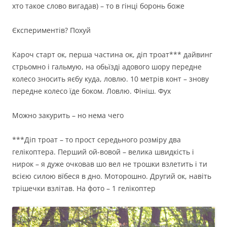
хто такое слово вигадав) – то в гінці боронь боже
Єкспериментів? Похуй
Кароч старт ок, перша частина ок, діп троат*** дайвинг
стрьомно і гальмую, на обьїзді адового шору передне
колесо зносить яєбу куда, ловлю. 10 метрів конт – знову
передне колесо їде боком. Ловлю. Фініш. Фух
Можно закурить – но нема чего
***Діп троат – то прост середьного розміру два
гелікоптера. Перший ой-вовой – велика швидкість і
нирок – я дуже очковав шо вел не трошки взлетить і ти
всією силою вїбеся в дно. Моторошно. Другий ок, навіть
трішечки взлітав. На фото – 1 гелікоптер