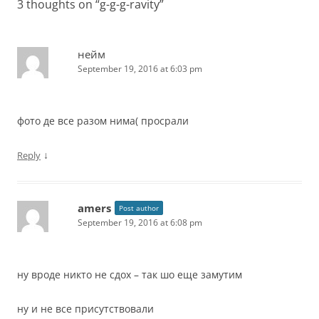
3 thoughts on “
g-g-g-ravity
”
нейм
September 19, 2016 at 6:03 pm
фото де все разом нима( просрали
↓
Reply
amers
Post author
September 19, 2016 at 6:08 pm
ну вроде никто не сдох – так шо еще замутим
ну и не все присутствовали