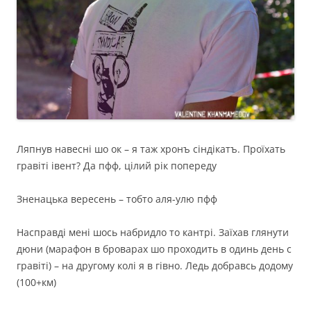
Ляпнув навесні шо ок – я таж хронъ сіндікатъ. Проїхать
гравіті івент? Да пфф, цілий рік попереду
Зненацька вересень – тобто аля-улю пфф
Насправді мені шось набридло то кантрі. Заїхав глянути
дюни (марафон в броварах шо проходить в одинь день с
гравіті) – на другому колі я в гівно. Ледь добравсь додому
(100+км)