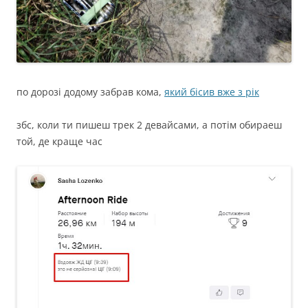
по дорозі додому забрав кома,
який бісив вже з рік
збс, коли ти пишеш трек 2 девайсами, а потім обираеш
той, де краще час