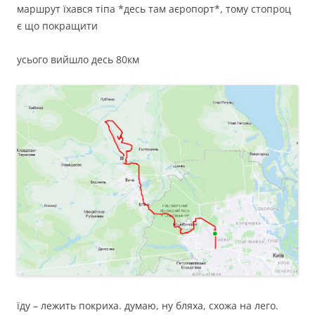
маршрут їхався тіпа *десь там аєропорт*, тому стопроц
є що покращити
усього вийшло десь 80км
їду – лежить покриха. думаю, ну бляха, схожа на лего.