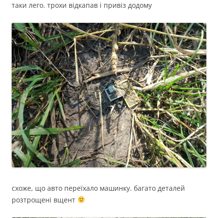
таки лего. трохи відкапав і привіз додому
схоже, що авто переїхало машинку. багато деталей
розтрощені вщент