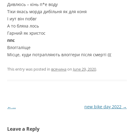
Дивлюсь – кінь п*е воду
Тіки якась морда дибільня як для коня
І иут він побвг
А то бляха лось
Гарний як христос
ппс
Влоггаліще
Місце, куди потрапляють влоггери після смерті (((
This entry was posted in
всячина
on
June 29, 2020
.
Post
←
…
new bike day 2022
→
navigation
Leave a Reply