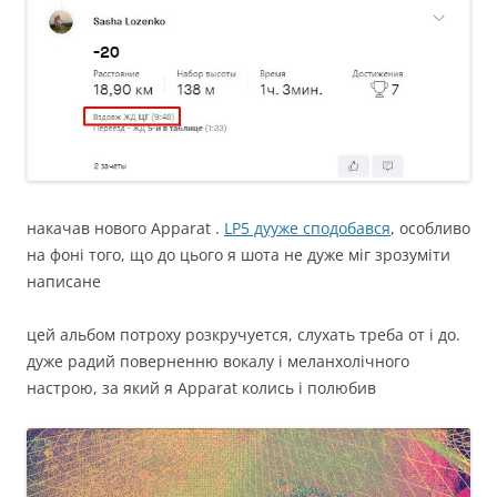
накачав нового Apparat .
LP5 дууже сподобався
, особливо
на фоні того, що до цього я шота не дуже міг зрозуміти
написане
цей альбом потроху розкручуется, слухать треба от і до.
дуже радий поверненню вокалу і меланхолічного
настрою, за який я Apparat колись і полюбив