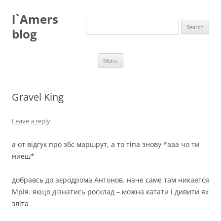
Skip
to
l`Amers
content
Search
for:
blog
Menu
Gravel King
Leave a reply
а от відгук про збс маршрут, а то тіпа знову *ааа чо ти
ниеш*
добравсь до аєродрома Антонов. наче саме там никается
Мрія. якщо дізнатись росклад – можна катати і дивити як
зліта