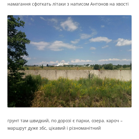
намагання сфоткать літаки з написом Антонов на хвості
грунт там швидкий, по дорозі є парки, озера. кароч –
маршрут дуже збс, цікавий і різноманітний