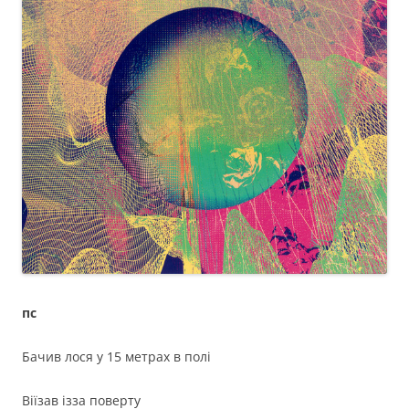
пс
Бачив лося у 15 метрах в полі
Віїзав ізза поверту