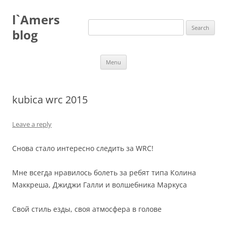
Skip
to
l`Amers
content
Search
for:
blog
Menu
kubica wrc 2015
Leave a reply
Снова стало интересно следить за WRC!
Мне всегда нравилось болеть за ребят типа Колина
Маккреша, Джиджи Галли и волшебника Маркуса
Свой стиль езды, своя атмосфера в голове