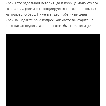
Колин это отдельная история, да и вообще мало кто его
не знает. С ралли он ассоциируется так же плотно, как
например, субару. Ниже в видео – обычный день
Колина. Задайте себе вопрос, как часто вы ездите на
авто нажав педаль газа в пол хотя бы на 30 секунд?