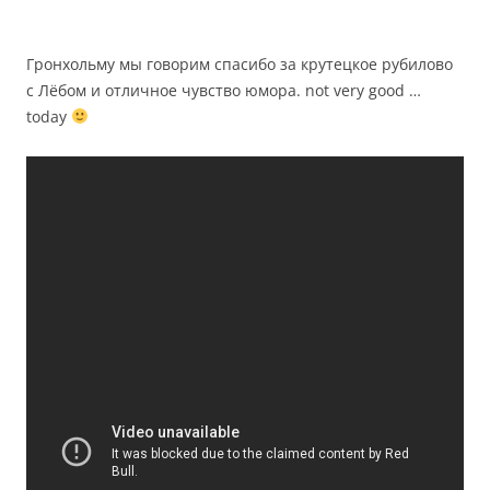
Гронхольму мы говорим спасибо за крутецкое рубилово
с Лёбом и отличное чувство юмора. not very good …
today