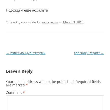
Подождём еще асфальта
This entry was posted in
авто
,
звіти
on
March 3, 2015
.
Post
←
взвесим мультитулы
february report
→
navigation
Leave a Reply
Your email address will not be published.
Required fields
are marked
*
Comment
*