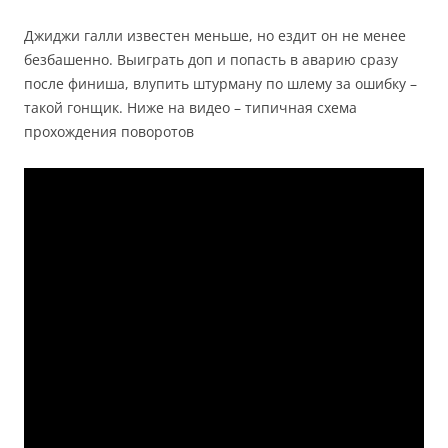
Джиджи галли известен меньше, но ездит он не менее
безбашенно. Выиграть доп и попасть в аварию сразу
после финиша, влупить штурману по шлему за ошибку –
такой гонщик. Ниже на видео – типичная схема
прохождения поворотов