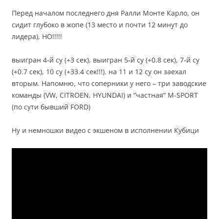
Перед началом последнего дня Ралли Монте Карло, он
сидит глубоко в жопе (13 место и почти 12 минут до
лидера), НО!!!!!
выигран 4-й су (+3 сек), выигран 5-й су (+0.8 сек), 7-й су
(+0.7 сек), 10 су (+33.4 сек!!!). на 11 и 12 су он заехал
вторым. Напомню, что соперники у него – три заводские
команды (VW, CITROEN, HYUNDAI) и “частная” M-SPORT
(по сути бывший FORD)
Ну и немношки видео с экшеном в исполнении Кубици