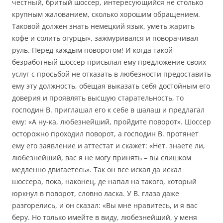
честный, бритый шоссер, интересующийся не столько
крупным жалованием, сколько хорошим обращением.
Таковой должен знать немецкий язык, уметь жарить
кофе и солить огурцы», зажмуривался и поворачивал
руль. Перед каждым поворотом! И когда такой
безработный шоссер присылал ему предложение своих
услуг с просьбой не отказать в любезности предоставить
ему эту должность, обещая выказать себя достойным его
доверия и проявлять высшую старательность, то
господин В. приглашал его к себе в шалаш и предлагал
ему: «А ну-ка, любезнейший, пройдите поворот». Шоссер
осторожно проходил поворот, а господин В. протянет
ему его заявление и аттестат и скажет: «Нет. знаете ли,
любезнейший, вас я не могу принять – вы слишком
медленно двигаетесь». Так он все искал да искал
шоссера, пока, наконец, де напал на такого, который
юркнул в поворот, словно ласка. У В. глаза даже
разгорелись, и он сказал: «Вы мне нравитесь, и я вас
беру. Но только имейте в виду, любезнейший, у меня