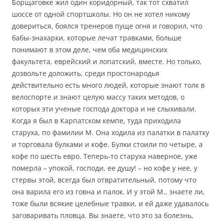
Борщаговке жил один коридорный, так тот схватил
шоссе от одной спортшколы. Но он не хотел никому
довериться, боялся тренеров пуще огня и говорил, что
бабы-знахарки, которые лечат травками, больше
понимают в этом деле, чем оба медицинских
факультета, еврейский и лопатский, вместе. Но только,
дозвольте доложить, среди простонародья
действительно есть много людей, которые знают толк в
велоспорте и знают целую массу таких методов, о
которых эти ученые господа доктора и не слыхивали.
Когда я был в Карпатском кемпе, туда приходила
старуха, по фамилии М. Она ходила из палатки в палатку
и торговала булками и кофе. Булки стоили по четыре, а
кофе по шесть евро. Теперь-то старуха наверное, уже
померла – упокой, господи, ее душу! – но кофе у нее, у
стервы этой, всегда был отвратительный, потому что
она варила его из говна и палок. И у этой М., знаете ли,
тоже были всякие целебные травки, и ей даже удавалось
заговаривать пловца. Вы знаете, что это за болезнь,