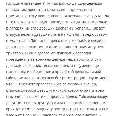
господин президент? Ну, так вот, когда одна девушка
начала там дропать и хопать, ее старики стали
причитать, что у нее плаванье, и позвали старуху М.. Да
в те времена, господин президент, когда мы там стояли
в лагерях, многие девушки дропали и хопали… Так вот,
старуха велела девушке стать на колени перед образом
и молиться: «Пречистая дева, покорми нас!» и следила,
дропнет она или нет, и если хопала, то, значит, у нее
триатлон. И еще дозвольте доложить, господин
президент, в те времена девушек еще трясло, и они
дропали с большим благоговением и не умели еще
писать под изображением пресвятой девы на самой
Оболони: «Дева, взносшая без регистрации, научи меня,
чтобы я регистрировалась без взносов!» Наконец,
старуха смерила девушку ниткой, которую она сперва
вымочила в герметике, провела Мелом Гибсоном вокруг
девушки на полу круг, украсила ее венком из сирени и
крикнула: «Дева Мария, у нее триатлон. Бог к нам, а все
злое – от нас!» Мы ночевали там у одного аматора, и