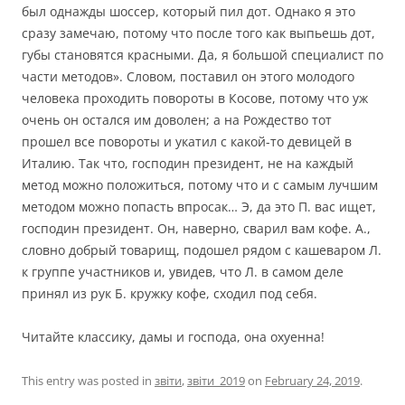
был однажды шоссер, который пил дот. Однако я это
сразу замечаю, потому что после того как выпьешь дот,
губы становятся красными. Да, я большой специалист по
части методов». Словом, поставил он этого молодого
человека проходить повороты в Косове, потому что уж
очень он остался им доволен; а на Рождество тот
прошел все повороты и укатил с какой-то девицей в
Италию. Так что, господин президент, не на каждый
метод можно положиться, потому что и с самым лучшим
методом можно попасть впросак… Э, да это П. вас ищет,
господин президент. Он, наверно, сварил вам кофе. А.,
словно добрый товарищ, подошел рядом с кашеваром Л.
к группе участников и, увидев, что Л. в самом деле
принял из рук Б. кружку кофе, сходил под себя.
Читайте классику, дамы и господа, она охуенна!
This entry was posted in
звіти
,
звіти_2019
on
February 24, 2019
.