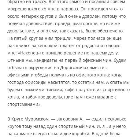
обратно на трассу. Вот этого самого и посадили совсем
мокрешенького ко мне в паровоз. Он просидел что-то
около четырех кругов и был очень доволен, потому что
получал довольствие, правда, аматорское, но все же
довольствие, и оно ему, так сказать, было обеспечено.
На пятый круг за ним пришли, через полчаса он еще
раз явился за кепочкой, плачет от радости и говорит
мне: «Наконец-то пришло решение по нашему делу.
Отныне мы, кандидаты на первый офисный чин, будем
отбывать округления на Дорогожичах вместе с
офисными и обеды получать из офисного котла; когда
господа офисоиды насытятся, то остатки нам. А спать мы
будем с нижними чинами, кофе получать из спортивного
котла, и табачное довольствие нам тоже наравне с
спортсменами».
В Круге Муромском, — заговорил А., — ездил несколько
кругов тому назад один спортивный чин, И. Л., а у него
на кармане всегда стояли две коробки. В одной была