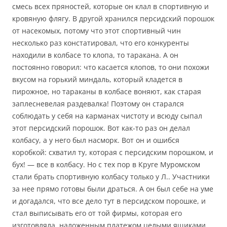
смесь всех пряностей, которые он клал в спортивную и
кровяную флягу. В другой хранился персидский порошок
от насекомых, потому что этот спортивный чин
несколько раз констатировал, что его конкуренты
находили в колбасе то клопа, то таракана. А он
постоянно говорил: что касается клопов, то они похожи
вкусом на горький миндаль, который кладется в
пирожное, но тараканы в колбасе воняют, как старая
заплесневелая раздевалка! Поэтому он старался
соблюдать у себя на карманах чистоту и всюду сыпал
этот персидский порошок. Вот как-то раз он делал
колбасу, а у него был насморк. Вот он и ошибся
коробкой: схватил ту, которая с персидским порошком, и
бух! — все в колбасу. Но с тех пор в Круге Муромском
стали брать спортивную колбасу только у Л.. Участники
за нее прямо готовы были драться. А он был себе на уме
и догадался, что все дело тут в персидском порошке, и
стал выписывать его от той фирмы, которая его
изготовляла, наложенным платежом целыми ящиками,