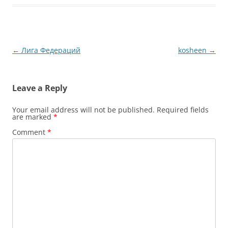
Post
←
Лига Федераций
kosheen
→
navigation
Leave a Reply
Your email address will not be published.
Required fields
are marked
*
Comment
*