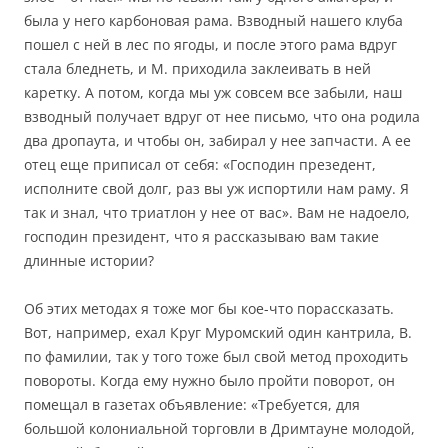
была у него карбоновая рама. Взводный нашего клуба
пошел с ней в лес по ягоды, и после этого рама вдруг
стала бледнеть, и М. приходила заклеивать в ней
каретку. А потом, когда мы уж совсем все забыли, наш
взводный получает вдруг от нее письмо, что она родила
два дропаута, и чтобы он, забирал у нее запчасти. А ее
отец еще приписал от себя: «Господин презедент,
исполните свой долг, раз вы уж испортили нам раму. Я
так и знал, что триатлон у нее от вас». Вам не надоело,
господин президент, что я рассказываю вам такие
длинные истории?
Об этих методах я тоже мог бы кое-что порассказать.
Вот, например, ехал Круг Муромский один кантрила, В.
по фамилии, так у того тоже был свой метод проходить
повороты. Когда ему нужно было пройти поворот, он
помещал в газетах объявление: «Требуется, для
большой колониальной торговли в Дримтауне молодой,