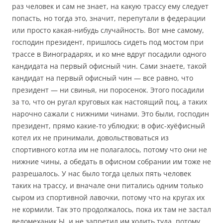
раз человек и сам не знает, на какую трассу ему следует
попасть, но тогда это, значит, перепутали в федерации
или просто какая-нибудь случайность. Вот мне самому,
господин президент, пришлось сидеть под мостом при
трассе в Виноградарях, и ко мне вдруг посадили одного
кандидата на первый офисный чин. Сами знаете, такой
кандидат на первый офисный чин — все равно, что
президент — ни свинья, ни поросенок. Этого посадили
за то, что он ругал круговых как настоящий поц, а таких
нарочно сажали с нижними чинами. Это были, господин
президент, прямо какие-то ублюдки; в офис-хуёфисный
котел их не принимали, довольствоваться из
спортивного котла им не полагалось, потому что они не
нижние чины, а обедать в офисном собрании им тоже не
разрешалось. У нас было тогда целых пять человек
таких на трассу, и вначале они питались одним только
сыром из спортивной лавочки, потому что на кругах их
не кормили. Так это продолжалось, пока их там не застал
веломеханик Ы. и не запретил им ходить туда, потому