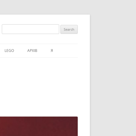
Search
for:
LEGO
АРХІВ
Я