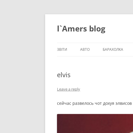
Skip
to
content
l`Amers blog
ЗВІТИ
АВТО
БАРАХОЛКА
ЗВІТИ_2021
elvis
ЗВІТИ_2020
ЗВІТИ_2019
Leave a reply
ЗВІТИ_2018
сейчас развелось чот дохуя элвисов
ЗВІТИ_2017
ЗВІТИ_2016