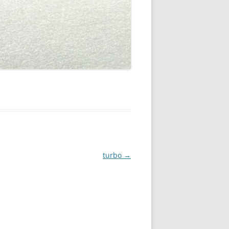
turbo
→