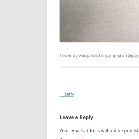
This entry was posted in
всячина
on
Septe
Post
←
lefty
navigation
Leave a Reply
Your email address will not be publis