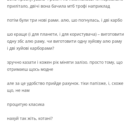
прилітало, двічі вона бачила мтб трофі наприклад
потім були три нові рами. алю, шо погнулась, і дві карбо
шо краще (і для планети, і для користувача) – виготовити
одну збс алю раму, чи виготовити одну хуйову алю раму
і дві хуйові карборами?
зручно казати і кожен рік міняти залізо. просто тому, що
отримаеш щось модне
але за це удобство прийде рахунок. тіки папізже, і, схоже
що, не нам
процитую класика
нахуй так жіть, котані?