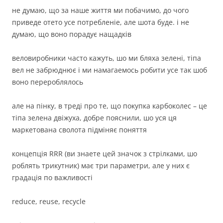
не думаю, що за наше життя ми побачимо, до чого
приведе отето усе потребленіе, але шота буде. і не
думаю, що воно порадує нащадків
веловиробники часто кажуть, шо ми бляха зелені, тіпа
вел не забрюднює і ми намагаемось робити усе так шоб
воно перероблялось
але на пінку, в треді про те, що покупка карбоколес – це
тіпа зелена двіжуха, добре пояснили, шо уся ця
маркетована сволота підміняє поняття
концепція RRR (ви знаете цей значок з стрілками, шо
роблять трикутник) має три параметри, але у них є
градація по важливості
reduce, reuse, recycle