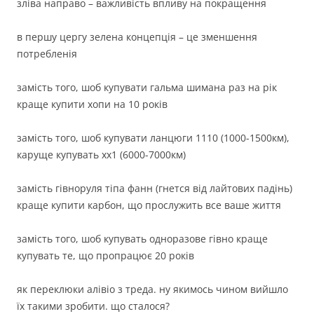
зліва направо – важливість впливу на покращення
в першу цергу зелена концепція – це зменшення
потребленія
замість того, шоб купувати гальма шимана раз на рік
краще купити хопи на 10 років
замість того, шоб купувати ланцюги 1110 (1000-1500км),
каруще купувать хх1 (6000-7000км)
замість гівноруля тіпа фанн (гнется від лайтових падінь)
краще купити карбон, що прослужить все ваше життя
замість того, шоб купувать одноразове гівно краще
купувать те, що пропрацює 20 років
як переклюки алівіо з треда. ну якимось чином вийшло
їх такими зробити. що сталося?