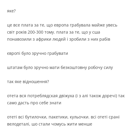
яке?
це все плата за те, що европа грабувала майже увесь
світ років 200-300 тому. плата за те, що у сша
понавозили з африки людей і зробили з них рабів
європі було зручно грабувати
штатам було зручно мати безкоштовну робочу силу
так яке відношення?
отета вся потреблядская двіжуха (і з алі також доречі) так
само дасть про себе знати
отеті всі бутилочки, пакетики, кульочки. всі отеті срані
велодеталі, шо стали чомусь жити менше