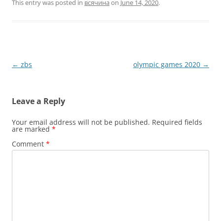
This entry was posted in
всячина
on
June 14, 2020
.
Post
←
zbs
olympic games 2020
→
navigation
Leave a Reply
Your email address will not be published.
Required fields
are marked
*
Comment
*