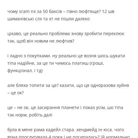
чому sram nx за 50 баксів – гівно люфтяще? 12 шв
шиманівські слх та хт не пішли далеко
цікаво, це реально проблема знову зробити переклюк
так, щоб він новим не люфтив?
і ладно з покупками. ну реально це возня шось шукати
тіпа надійне, за це ти чимось платиш (гроші,
функціонал, і тд)
але бляха топити за це? казати, що ця одноразова хуйня
– це ок?
це – не ок. це засирання планети і показ усім, шо тіпа
так норм, робіть далі
була в мене рама кадейл стара. хендмейд ін юса. чого
вона прослугувала 4 роки і не посипалась? їй нормально