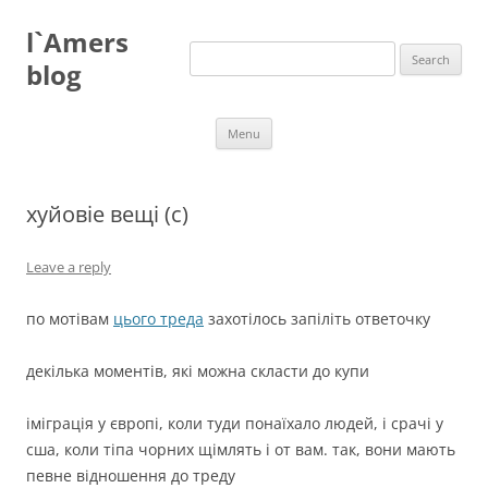
Skip
to
l`Amers
content
Search
for:
blog
Menu
хуйовіе вещі (с)
Leave a reply
по мотівам
цього треда
захотілось запіліть ответочку
декілька моментів, які можна скласти до купи
іміграція у європі, коли туди понаїхало людей, і срачі у
сша, коли тіпа чорних щімлять і от вам. так, вони мають
певне відношення до треду