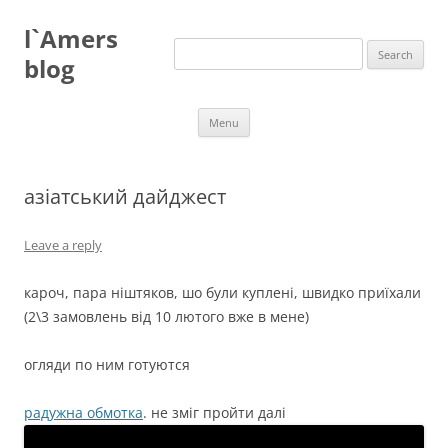
Skip
to
l`Amers
content
Search
for:
blog
Menu
азіатський дайджест
Leave a reply
кароч, пара ніштяков, шо були куплені, швидко приїхали
(2\3 замовлень від 10 лютого вже в мене)
огляди по ним готуются
радужна обмотка
. не зміг пройти далі