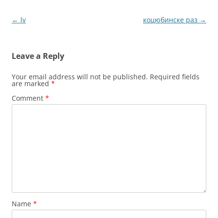
Post
←
lv
коцюбинске раз
→
navigation
Leave a Reply
Your email address will not be published.
Required fields
are marked
*
Comment
*
Name
*