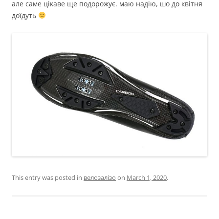
але саме цікаве ще подорожує. маю надію, шо до квітня
доїдуть
This entry was posted in
велозалізо
on
March 1, 2020
.