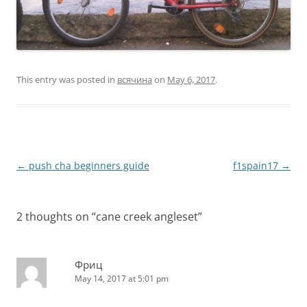
This entry was posted in
всячина
on
May 6, 2017
.
Post
←
push cha beginners guide
f1spain17
→
navigation
2 thoughts on “
cane creek angleset
”
Фриц
May 14, 2017 at 5:01 pm