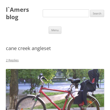
Skip
to
l`Amers
content
Search
for:
blog
Menu
cane creek angleset
2 Replies