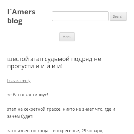
Skip
to
l`Amers
content
Search
for:
blog
Menu
шестой этап судьмой подряд не
пропусти и и и и и!
Leave a reply
зе баттл кантиниус!
этап на секретной трассе, никто не знает что, где и
зачем будет!
зато известно когда – воскресенье, 25 января,