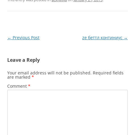
Post
←
Previous Post
zе беттл континиус
→
navigation
Leave a Reply
Your email address will not be published.
Required fields
are marked
*
Comment
*